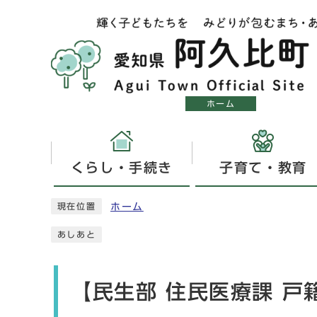
ホーム
くらし・手続き
子育て・教育
ホーム
現在位置
あしあと
【民生部 住民医療課 