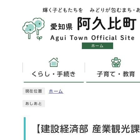
ホーム
くらし・手続き
子育て・教育
ホーム
現在位置
あしあと
【建設経済部 産業観光