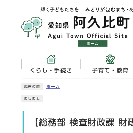
ホーム
くらし・手続き
子育て・教育
ホーム
現在位置
あしあと
【総務部 検査財政課 財