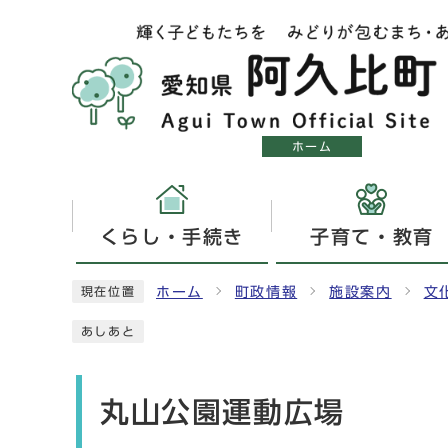
ホーム
くらし・手続き
子育て・教育
ホーム
町政情報
施設案内
文
現在位置
あしあと
丸山公園運動広場