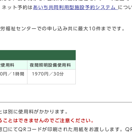
。ネット予約は
あいち共同利用型施設予約システム
につ
労福祉センターでの申し込み共に最大10件までです。
覧
設使用料
夜間照明設備使用料
0円／1時間
1970円／30分
とは別に使用料がかかります。
ることはできませんのでご注意ください。
窓口にてQRコードが印刷された用紙をお渡しします。Q