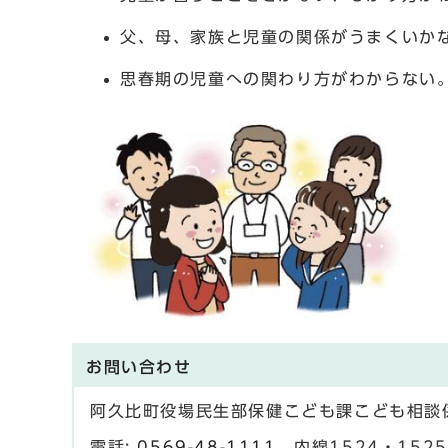
父、母、家族と児童の関係がうまくいか
思春期の児童への関わり方がわからない
お問い合わせ
阿久比町役場民生部保健こども課こども相談
電話:
0569-48-1111
内線1524・1525 