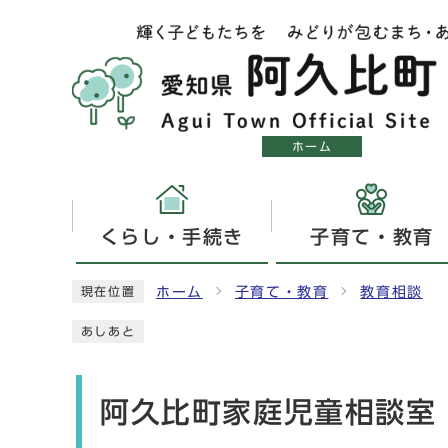
ホーム
くらし・手続き
子育て・教育
ホーム
子育て・教育
教育相談
現在位置
あしあと
阿久比町家庭児童相談室