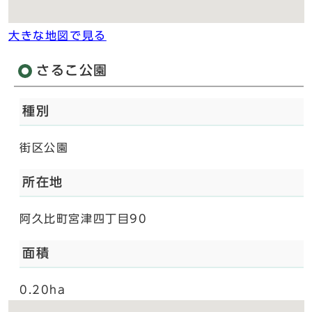
大きな地図で見る
さるこ公園
種別
街区公園
所在地
阿久比町宮津四丁目90
面積
0.20ha