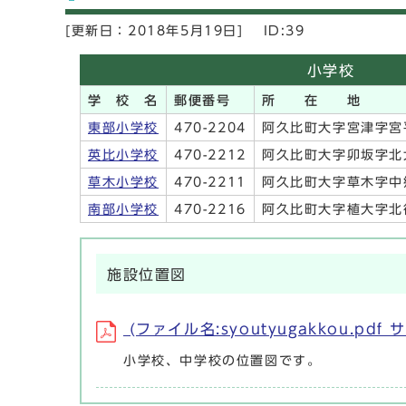
[更新日：
2018年5月19日]
ID:39
小学校
学 校 名
郵便番号
所 在 地
東部小学校
470-2204
阿久比町大字宮津字宮
英比小学校
470-2212
阿久比町大字卯坂字北
草木小学校
470-2211
阿久比町大字草木字中
南部小学校
470-2216
阿久比町大字植大字北
施設位置図
(ファイル名:syoutyugakkou.pdf サ
小学校、中学校の位置図です。