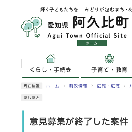
ホーム
くらし・手続き
子育て・教育
ホーム
町政情報
広報・広聴
現在位置
あしあと
意見募集が終了した案件