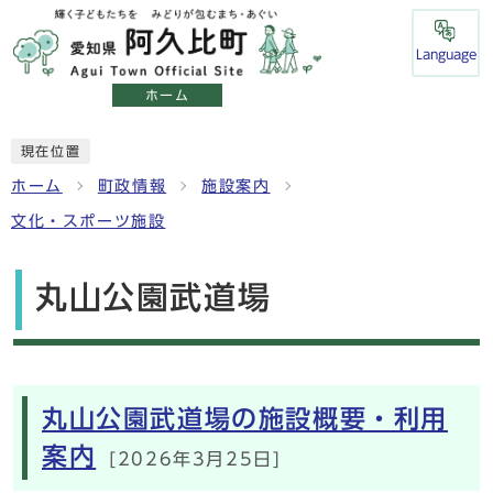
Language
ホーム
現在位置
ホーム
町政情報
施設案内
文化・スポーツ施設
丸山公園武道場
メインメニュー
丸山公園武道場の施設概要・利用
案内
[2026年3月25日]