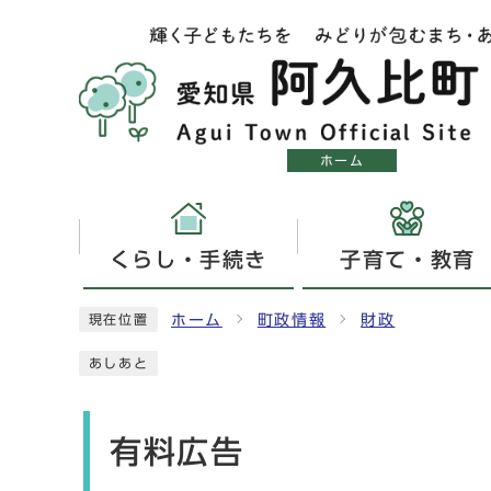
ホーム
くらし・手続き
子育て・教育
ホーム
町政情報
財政
現在位置
あしあと
有料広告