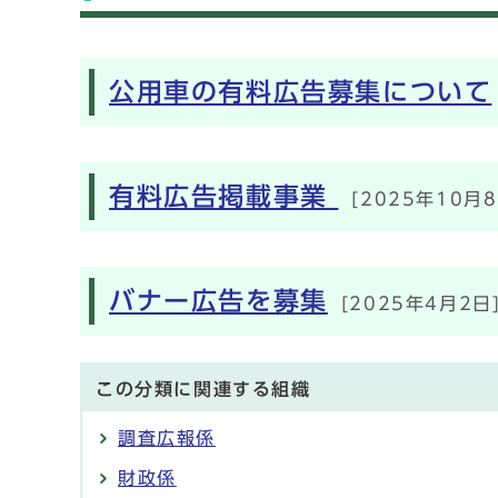
メインメニュー
公用車の有料広告募集について
有料広告掲載事業
[2025年10月8
バナー広告を募集
[2025年4月2日
この分類に関連する組織
調査広報係
財政係