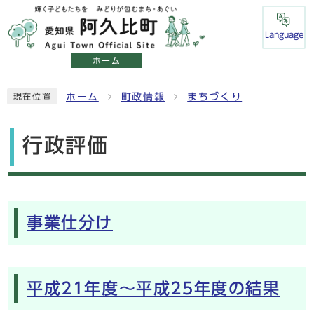
Language
ホーム
ホーム
町政情報
まちづくり
現在位置
行政評価
メインメニュー
事業仕分け
平成21年度～平成25年度の結果