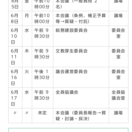
6月
金
午前10
本会議（一般質問 2
議場
5日
時00分
名）
6月
月
午前10
本会議（条例、補正予算
議場
8日
時00分
等→質疑・付託）
6月
水
午前 9
総務建設委員会
委員会
10
時30分
室
日
6月
木
午前 9
文教厚生委員会
委員会
11
時30分
室
日
6月
火
午後 1
議会運営委員会
委員会
16
時30分
室
日
6月
水
午前 9
全員協議会
全員協
17
時30分
議会室
日
〃
〃
未定
本会議（委員長報告→質
議場
疑・討論・採決）