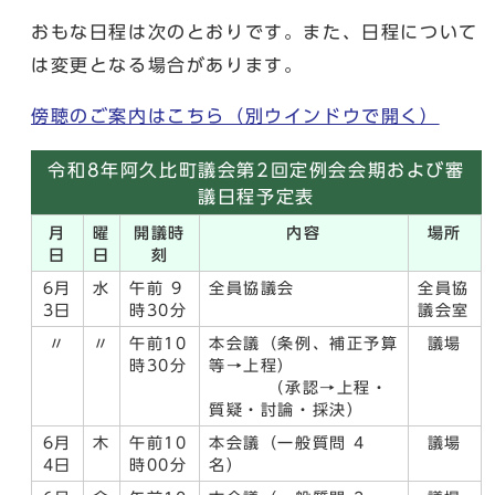
おもな日程は次のとおりです。また、日程について
は変更となる場合があります。
傍聴のご案内はこちら
（別ウインドウで開く）
令和8年阿久比町議会第2回定例会会期および審
議日程予定表
月
曜
開議時
内容
場所
日
日
刻
6月
水
午前 9
全員協議会
全員協
3日
時30分
議会室
〃
〃
午前10
本会議（条例、補正予算
議場
時30分
等→上程）
（承認→上程・
質疑・討論・採決）
6月
木
午前10
本会議（一般質問 4
議場
4日
時00分
名）