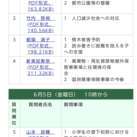
PDF形式、
2 都市公園等の整備
163.82KB)
2
竹内 啓視
1 人口減少社会への対応
(PDF形式、
140.56KB)
3
都築 清子
1 倒木被害予防
(PDF形式、
2 読み書きに困難を抱える子
198.21KB)
への支援
4
新美加寿奈
1 廃棄物・再生資源物屋外保
(PDF形式、
管事業場と住環境の保
211.32KB)
全
2 国民健康保険事業の今後
6月5日（金曜日） 10時から
質
質問者氏名
質問事項
問
順
位
5
山本 良輔
1 小学生の登下校時における