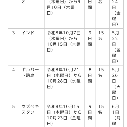
オ
（木曜日）から9
日
名
24
月10日（木曜
間
日
日）
（金
曜
日）
3
インド
令和8年10月7日
9
15
5月
（水曜日）から
日
名
22
10月15日（木曜
間
日
日）
（金
曜
日）
4
ギルバー
令和8年10月21
8
15
5月
ト諸島
日（水曜日）から
日
名
26
10月28日（水曜
間
日
日）
（火
曜
日）
5
ウズベキ
令和8年10月15
9
15
6月
スタン
日（木曜日）から
日
名
1日
10月23日（金曜
間
（月
日）
曜