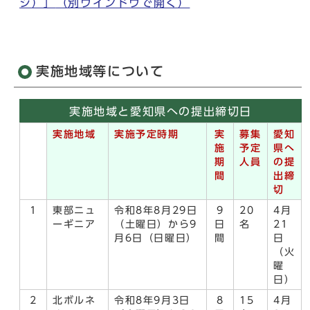
ジ）」
（別ウインドウで開く）
実施地域等について
実施地域と愛知県への提出締切日
実施地域
実施予定時期
実
募集
愛知
施
予定
県へ
期
人員
の提
間
出締
切
1
東部ニュ
令和8年8月29日
9
20
4月
ーギニア
（土曜日）から9
日
名
21
月6日（日曜日）
間
日
（火
曜
日）
2
北ボルネ
令和8年9月3日
8
15
4月