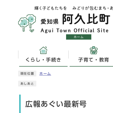
ホーム
くらし・手続き
子育て・教育
ホーム
現在位置
あしあと
広報あぐい最新号