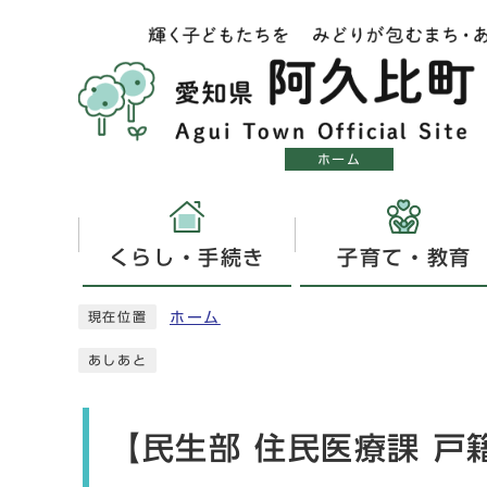
ホーム
くらし・手続き
子育て・教育
ホーム
現在位置
あしあと
【民生部 住民医療課 