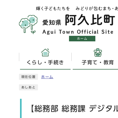
ホーム
くらし・手続き
子育て・教育
ホーム
現在位置
あしあと
【総務部 総務課 デジ