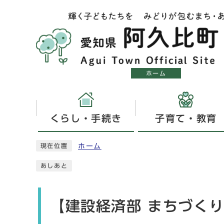
ホーム
くらし・手続き
子育て・教育
ホーム
現在位置
あしあと
【建設経済部 まちづく