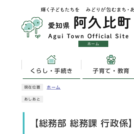
ホーム
くらし・手続き
子育て・教育
ホーム
現在位置
あしあと
【総務部 総務課 行政係